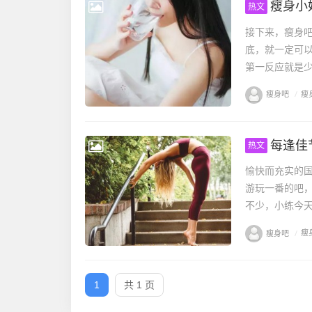
瘦身小
热文
接下来，瘦身
底，就一定可
第一反应就是少
瘦身吧
/
瘦
每逢佳
热文
愉快而充实的
游玩一番的吧
不少，小练今天
瘦身吧
/
瘦
1
共 1 页