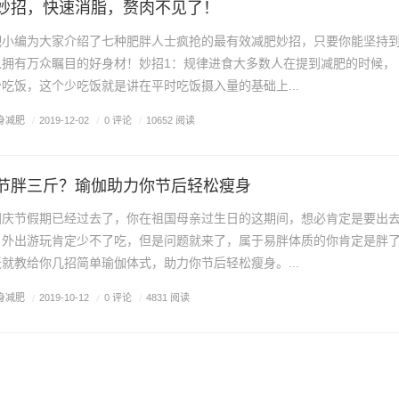
妙招，快速消脂，赘肉不见了！
吧小编为大家介绍了七种肥胖人士疯抢的最有效减肥妙招，只要你能坚持
以拥有万众瞩目的好身材！妙招1：规律进食大多数人在提到减肥的时候，
吃饭，这个少吃饭就是讲在平时吃饭摄入量的基础上...
身减肥
/
0 评论
/
2019-12-02
/
10652 阅读
节胖三斤？瑜伽助力你节后轻松瘦身
国庆节假期已经过去了，你在祖国母亲过生日的这期间，想必肯定是要出
，外出游玩肯定少不了吃，但是问题就来了，属于易胖体质的你肯定是胖
就教给你几招简单瑜伽体式，助力你节后轻松瘦身。...
身减肥
/
0 评论
/
2019-10-12
/
4831 阅读